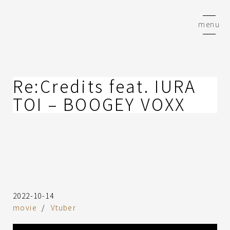
コ
ン
menu
テ
ン
ツ
へ
ス
Re:Credits feat. IURA
キ
TOI – BOOGEY VOXX
ッ
プ
2022-10-14
movie
Vtuber