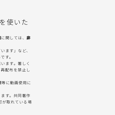
を使いた
画
に関しては、
非
ています」など、
いです。
思います。著しく
、再配布を禁止し
要欄等に動画使用に
ります。共同著作
可が取れている場