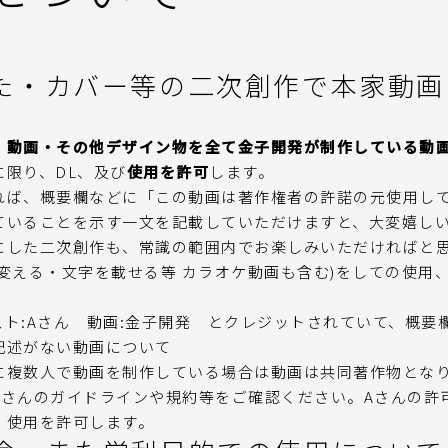
た・カバー等の二次創作で本家動画
・動画・その他デザイン物を全て金子開発が制作している動
に限り、DL、及び
使用を許可
します。
れば、概要欄などに「この動画は著作権者の許諾の元使用し
ていることを示す一文を記載していただけますと、大変嬉し
にした二次創作も、常識の範囲内でお楽しみいただければと
を変える・文字を載せる等 カラオケ動画も含む)をしての使用
ラスト:Aさん 動画:金子開発 とクレジットされていて、概
記述がない動画について
に複数人で動画を制作している場合は動画は共同著作物とな
Aさんのガイドラインや規約等をご確認ください。Aさんの許
、使用を許可します。