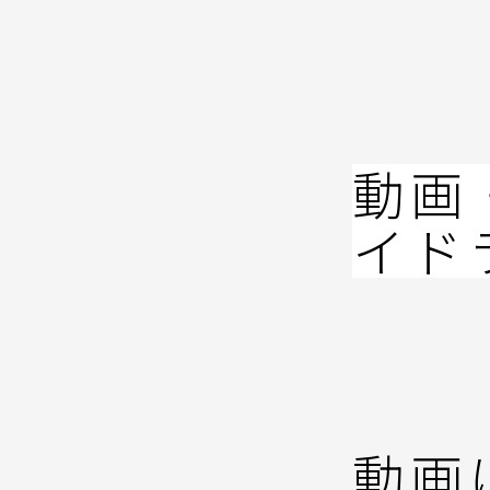
コ
ン
テ
ン
ツ
へ
動画
ス
キ
イド
ッ
プ
動画