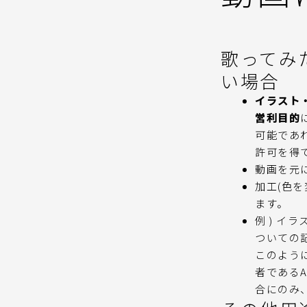
歌ってみ
い場合
イラスト
営利目的
可能であ
許可を得
動画を元
加工(色
ます。
例 ) イ
ついての
このよう
者である
合にのみ