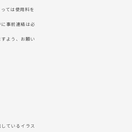
よっては使用料を
特に事前連絡は必
ますよう、お願い
て
出しているイラス