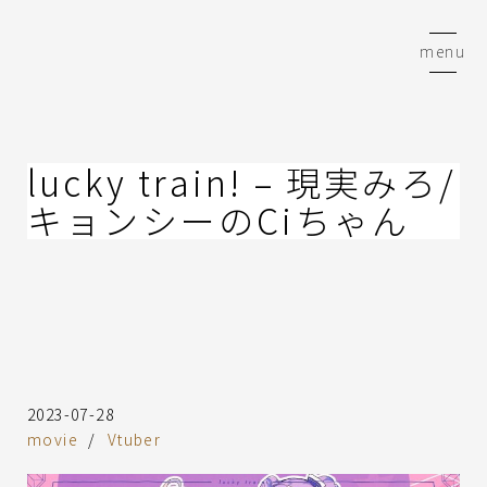
コ
ン
menu
テ
ン
ツ
へ
ス
lucky train! – 現実みろ/
キ
キョンシーのCiちゃん
ッ
プ
2023-07-28
movie
Vtuber