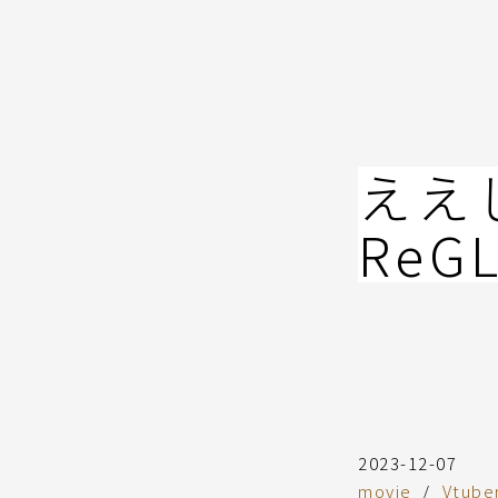
コ
ン
テ
ン
ツ
へ
ええ
ス
キ
ReGL
ッ
プ
2023-12-07
movie
Vtube