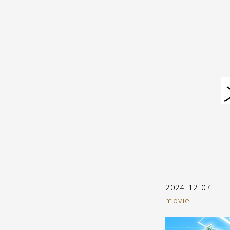
コ
ン
テ
ン
ツ
へ
ス
キ
ッ
プ
2024-12-07
movie