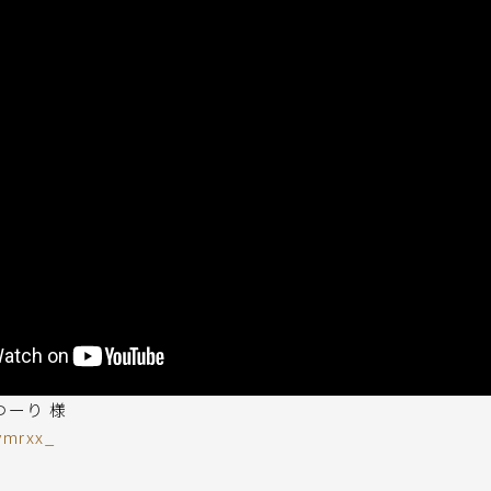
y ゆーり 様
ymrxx_