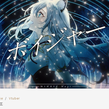
ie
Vtuber
リエ