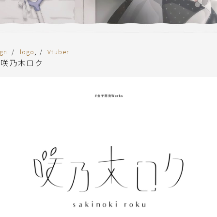
,
ign
logo
Vtuber
 咲乃木ロク