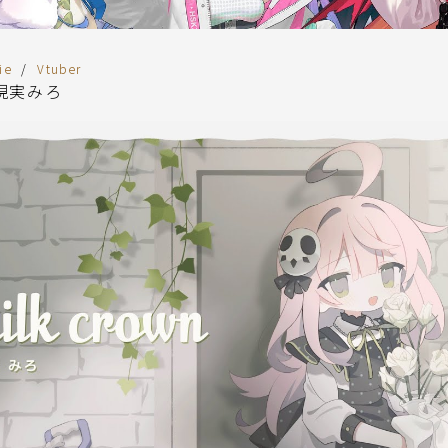
ie
Vtuber
– 現実みろ