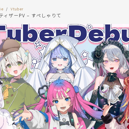
ie
Vtuber
ティザーPV – すぺしゃりて