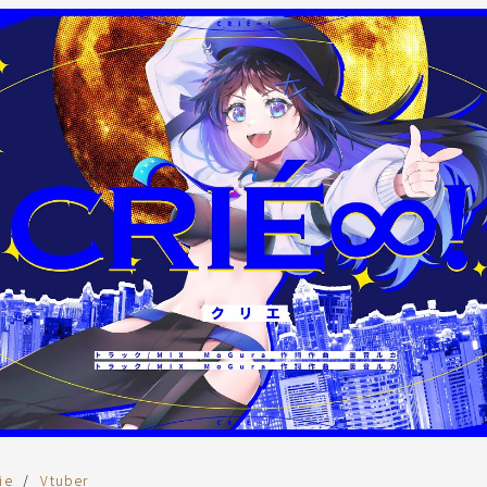
ie
Vtuber