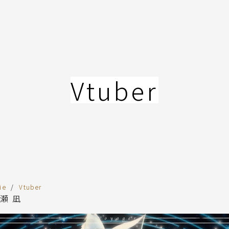
Vtuber
ie
Vtuber
瀬 凪