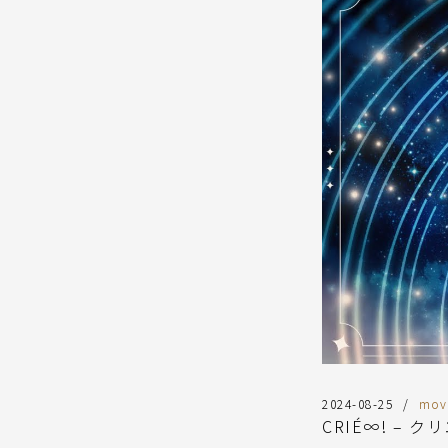
2024-08-25
mov
CRIÉ∞! – ク