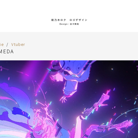
ie
Vtuber
 MEDA