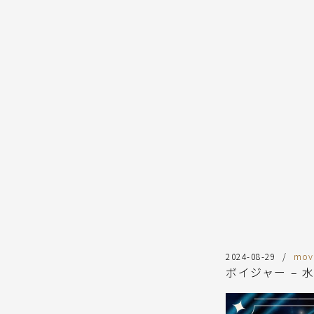
コ
ン
テ
ン
ツ
へ
ス
キ
ッ
プ
2024-08-29
mov
ボイジャー – 水